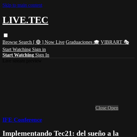
Skip to main content
LIVE.TEC
Browse
Search
[ 🔴 ] Now Live
Graduaciones 🎓
VIBRART 🎭
Start Watching
Sign in
Start Watching
Sign In
Live stream preview
Close
Open
IFE Conference
Implementando Tec21: del sueño a la