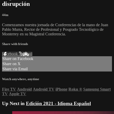
disrupción
44m
Comenzamos nuestra jornada de Conferencias de la mano de Juan
Pablo Murra, Rector de Profesional y Posgrado Tecnológico de
Monterrey en su Magistral Conferencia.
Share with friends
Facebook
X
Email
Share on Facebook
Share on X
Share via Email
Watch anywhere, anytime
Fire TV
Android
Android TV
iPhone
Roku
®
Samsung Smart
TV
Apple TV
Up Next in
Edición 2021 - Idioma Español