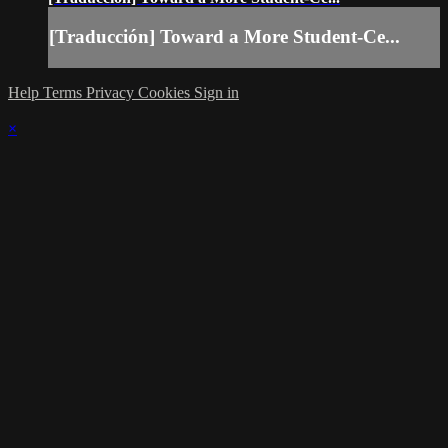
[Traducción] Toward a More Student-Ce...
Help
Terms
Privacy
Cookies
Sign in
×