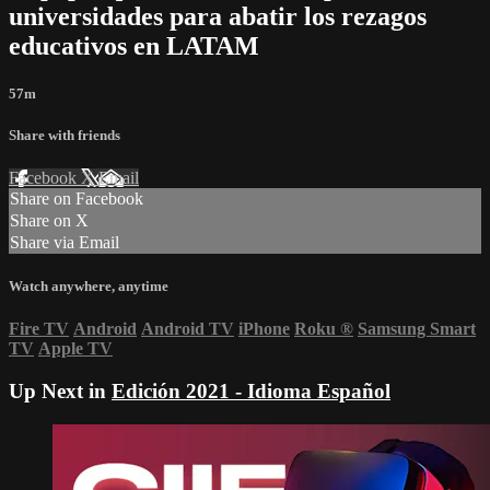
universidades para abatir los rezagos
educativos en LATAM
57m
Share with friends
Facebook
X
Email
Share on Facebook
Share on X
Share via Email
Watch anywhere, anytime
Fire TV
Android
Android TV
iPhone
Roku
®
Samsung Smart
TV
Apple TV
Up Next in
Edición 2021 - Idioma Español