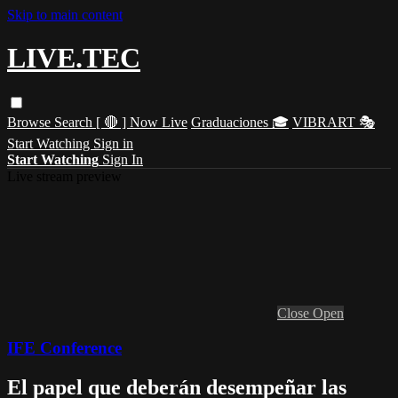
Skip to main content
LIVE.TEC
Browse
Search
[ 🔴 ] Now Live
Graduaciones 🎓
VIBRART 🎭
Start Watching
Sign in
Start Watching
Sign In
Live stream preview
Close
Open
IFE Conference
El papel que deberán desempeñar las