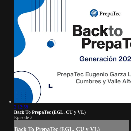
2:12:58
Back To PrepaTec (EGL, CU y VL)
Episode 2
Back To PrepaTec (EGL, CU y VL)