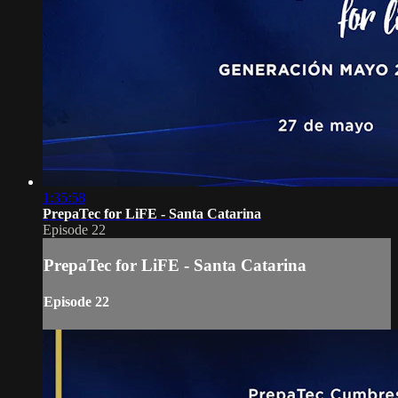
1:35:58
PrepaTec for LiFE - Santa Catarina
Episode 22
PrepaTec for LiFE - Santa Catarina
Episode 22