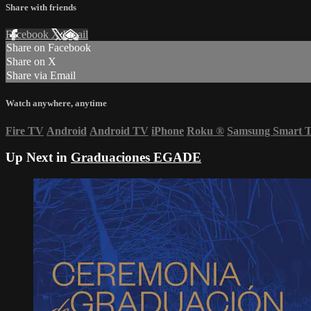
Share with friends
Facebook
X
Email
Share on Facebook
Share on X
Share via Email
Watch anywhere, anytime
Fire TV
Android
Android TV
iPhone
Roku
®
Samsung Smart 
Up Next in
Graduaciones EGADE