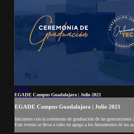
1:25:26
EGADE Campus Guadalajara | Julio 2021
EGADE Campus Guadalajara | Julio 2021
Iniciamos con la ceremonia de graduación de las generacione
Este evento se lleva a cabo en apego a los lineamentos de las 