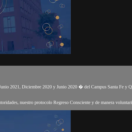
s Junio 2021, Diciembre 2020 y Junio 2020 � del Campus Santa Fe y Q
autoridades, nuestro protocolo Regreso Consciente y de manera voluntari