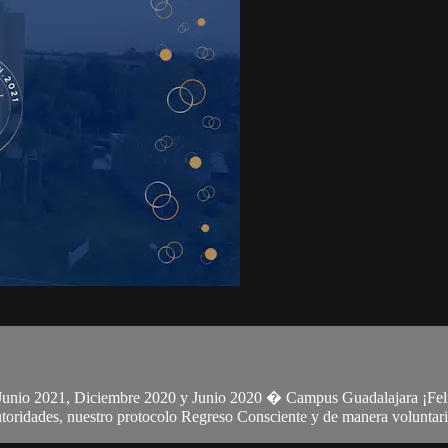
s Junio 2021, Diciembre 2020 y Junio 2020 � Campus Guadalajara ¡Fel
autoridades, nuestro protocolo Regreso Consciente y de manera voluntari