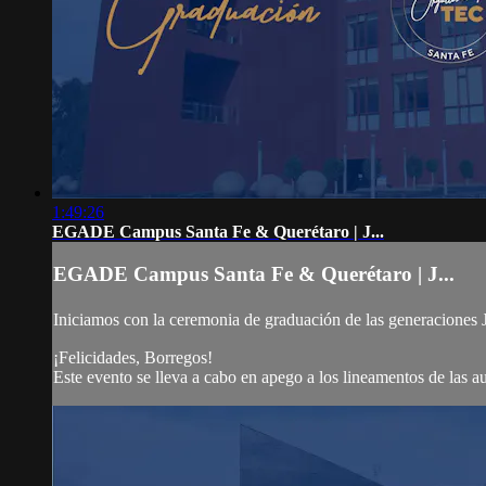
1:49:26
EGADE Campus Santa Fe & Querétaro | J...
EGADE Campus Santa Fe & Querétaro | J...
Iniciamos con la ceremonia de graduación de las generacione
¡Felicidades, Borregos!
Este evento se lleva a cabo en apego a los lineamentos de las 