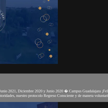
s Junio 2021, Diciembre 2020 y Junio 2020 � Campus Guadalajara ¡Fel
autoridades, nuestro protocolo Regreso Consciente y de manera voluntari