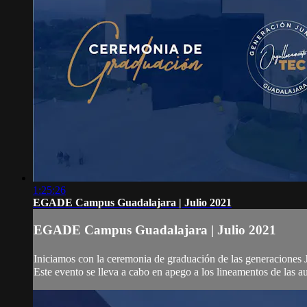
1:25:26
EGADE Campus Guadalajara | Julio 2021
EGADE Campus Guadalajara | Julio 2021
Iniciamos con la ceremonia de graduación de las generacione
Este evento se lleva a cabo en apego a los lineamentos de las 