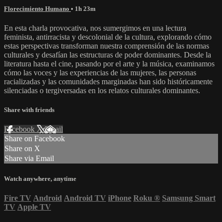
Florecimiento Humano
• 1h 23m
En esta charla provocativa, nos sumergimos en una lectura
feminista, antirracista y descolonial de la cultura, explorando cómo
estas perspectivas transforman nuestra comprensión de las normas
culturales y desafían las estructuras de poder dominantes. Desde la
literatura hasta el cine, pasando por el arte y la música, examinamos
cómo las voces y las experiencias de las mujeres, las personas
racializadas y las comunidades marginadas han sido históricamente
silenciadas o tergiversadas en los relatos culturales dominantes.
Share with friends
Facebook
X
Email
Share on Facebook
Share on X
Share via Email
Watch anywhere, anytime
Fire TV
Android
Android TV
iPhone
Roku
®
Samsung Smart
TV
Apple TV