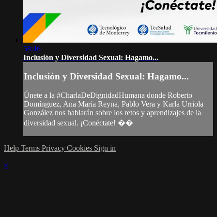
58:46
Inclusión y Diversidad Sexual: Hagamo...
Inclusión y Diversidad Sexual: Hagamo...
Únete a la #CharlaDeDignidadHumana donde Roberto
Domínguez, Ana María Reyna, Pablo Vera y Karla Urriola
González nos hablarán sobre los retos y aprendizajes de la
diversidad sexual. ¡Conéctate! ��
Help
Terms
Privacy
Cookies
Sign in
×