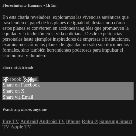
Florecimiento Humano
• 1h 1m
En esta charla reveladora, exploramos las vivencias auténticas que
trascienden el papel de los planes de igualdad, destacando cómo
estos planes se convierten en acciones tangibles que promueven la
equidad y la inclusión en la vida cotidiana. Desde experiencias
personales hasta ejemplos inspiradores de empresas e instituciones,
examinamos cómo los planes de igualdad no solo son documentos
formales, sino también herramientas poderosas para impulsar el
cambio real y duradero.
Share with friends
Facebook
X
Email
Share on Facebook
Share on X
Share via Email
Watch anywhere, anytime
Fire TV
Android
Android TV
iPhone
Roku
®
Samsung Smart
TV
Apple TV