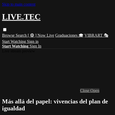
Skip to main content
LIVE.TEC
Browse
Search
[ 🔴 ] Now Live
Graduaciones 🎓
VIBRART 🎭
Start Watching
Sign in
Start Watching
Sign In
Live stream preview
Close
Open
Más allá del papel: vivencias del plan de
igualdad