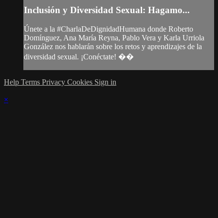
Inclusión y Diversidad Sexual: Hagamo...
Únete a la #CharlaDeDignidadHumana donde Roberto
Domínguez, Ana María Reyna, Pablo Vera y Karla Urriola
González nos hablarán sobre los retos y aprendizajes de la
diversidad sexual. ¡Conéctate! ��
Help
Terms
Privacy
Cookies
Sign in
×