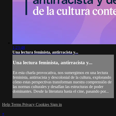
1:23:48
Una lectura feminista, antirracista y...
Una lectura feminista, antirracista y...
En esta charla provocativa, nos sumergimos en una lectura
feminista, antirracista y descolonial de la cultura, explorando
cómo estas perspectivas transforman nuestra comprensión de
las normas culturales y desafían las estructuras de poder
dominantes. Desde la literatura hasta el cine, pasando por...
Help
Terms
Privacy
Cookies
Sign in
×