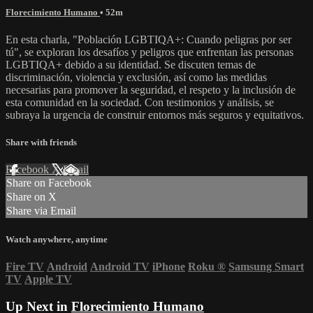
Florecimiento Humano
• 52m
En esta charla, "Población LGBTIQA+: Cuando peligras por ser
tú", se exploran los desafíos y peligros que enfrentan las personas
LGBTIQA+ debido a su identidad. Se discuten temas de
discriminación, violencia y exclusión, así como las medidas
necesarias para promover la seguridad, el respeto y la inclusión de
esta comunidad en la sociedad. Con testimonios y análisis, se
subraya la urgencia de construir entornos más seguros y equitativos.
Share with friends
Facebook
X
Email
Share on Facebook
Share on X
Share via Email
Watch anywhere, anytime
Fire TV
Android
Android TV
iPhone
Roku
®
Samsung Smart
TV
Apple TV
Up Next in
Florecimiento Humano