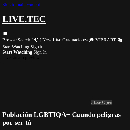
Skip to main content
LIVE.TEC
Browse
Search
[ 🔴 ] Now Live
Graduaciones 🎓
VIBRART 🎭
Start Watching
Sign in
Start Watching
Sign In
Live stream preview
Close
Open
Población LGBTIQA+ Cuando peligras
por ser tú