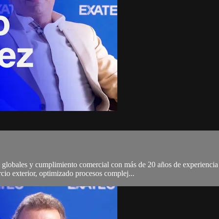
o globales y cumplimiento comercial con más de 20 años de experiencia
cio exterior, optimizado procesos complej...