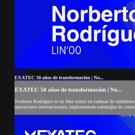
07:40
EXATEC 50 años de transformación | No...
EXATEC 50 años de transformación | No...
Norberto Rodríguez es un líder senior en cadenas de suministr
operaciones internacionales, implementado estrategias de comer