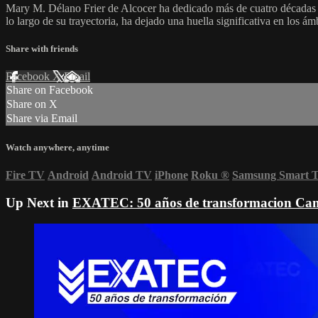
Mary M. Délano Frier de Alcocer ha dedicado más de cuatro décadas 
lo largo de su trayectoria, ha dejado una huella significativa en los á
Share with friends
Facebook
X
Email
Share on Facebook
Share on X
Share via Email
Watch anywhere, anytime
Fire TV
Android
Android TV
iPhone
Roku
®
Samsung Smart 
Up Next in
EXATEC: 50 años de transformacion Ca