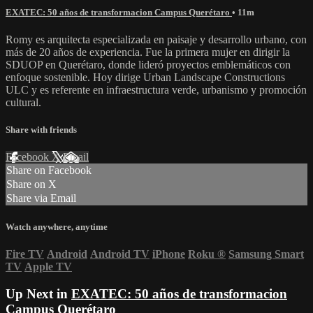
EXATEC: 50 años de transformacion Campus Querétaro
• 11m
Romy es arquitecta especializada en paisaje y desarrollo urbano, con
más de 20 años de experiencia. Fue la primera mujer en dirigir la
SDUOP en Querétaro, donde lideró proyectos emblemáticos con
enfoque sostenible. Hoy dirige Urban Landscape Constructions
ULC y es referente en infraestructura verde, urbanismo y promoción
cultural.
Share with friends
Facebook
X
Email
Share on Facebook
Share on X
Share via Email
Watch anywhere, anytime
Fire TV
Android
Android TV
iPhone
Roku
®
Samsung Smart
TV
Apple TV
Up Next in
EXATEC: 50 años de transformacion
Campus Querétaro