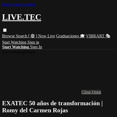
Skip to main content
LIVE.TEC
Browse
Search
[ 🔴 ] Now Live
Graduaciones 🎓
VIBRART 🎭
Start Watching
Sign in
Start Watching
Sign In
Live stream preview
Close
Open
EXATEC 50 años de transformación |
Romy del Carmen Rojas