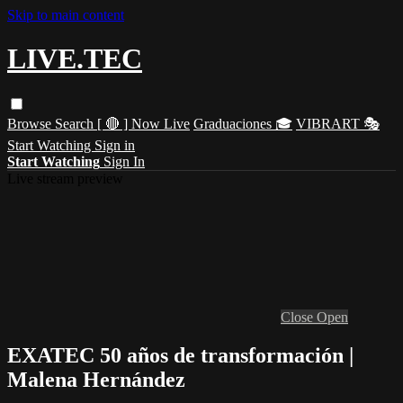
Skip to main content
LIVE.TEC
Browse
Search
[ 🔴 ] Now Live
Graduaciones 🎓
VIBRART 🎭
Start Watching
Sign in
Start Watching
Sign In
Live stream preview
Close
Open
EXATEC 50 años de transformación |
Malena Hernández