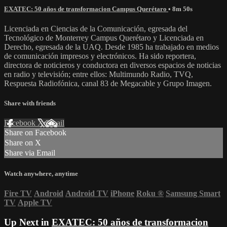
EXATEC: 50 años de transformacion Campus Querétaro
• 8m 50s
Licenciada en Ciencias de la Comunicación, egresada del
Tecnológico de Monterrey Campus Querétaro y Licenciada en
Derecho, egresada de la UAQ. Desde 1985 ha trabajado en medios
de comunicación impresos y electrónicos. Ha sido reportera,
directora de noticieros y conductora en diversos espacios de noticias
en radio y televisión; entre ellos: Multimundo Radio, TVQ,
Respuesta Radiofónica, canal 83 de Megacable y Grupo Imagen.
Share with friends
Facebook
X
Email
Share on Facebook
Share on X
Share via Email
Watch anywhere, anytime
Fire TV
Android
Android TV
iPhone
Roku
®
Samsung Smart
TV
Apple TV
Up Next in
EXATEC: 50 años de transformacion