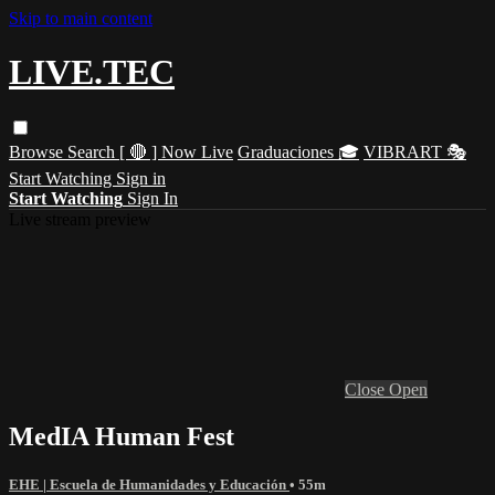
Skip to main content
LIVE.TEC
Browse
Search
[ 🔴 ] Now Live
Graduaciones 🎓
VIBRART 🎭
Start Watching
Sign in
Start Watching
Sign In
Live stream preview
Close
Open
MedIA Human Fest
EHE | Escuela de Humanidades y Educación
• 55m