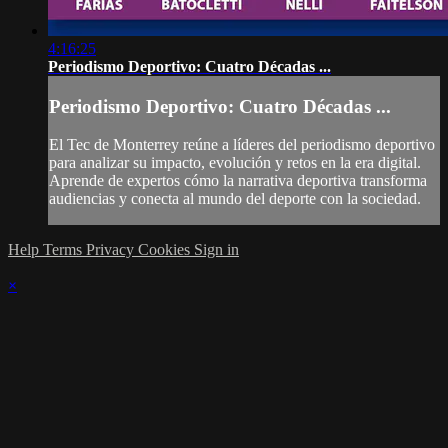
4:16:25
Periodismo Deportivo: Cuatro Décadas ...
Periodismo Deportivo: Cuatro Décadas ...
El Tec de Monterrey reúne a líderes del periodismo deportivo
para analizar su impacto, evolución y retos en la era digital.
Aprende de expertos cómo la narrativa deportiva transforma
audiencias y conecta al mundo del deporte con la sociedad.
Help
Terms
Privacy
Cookies
Sign in
×