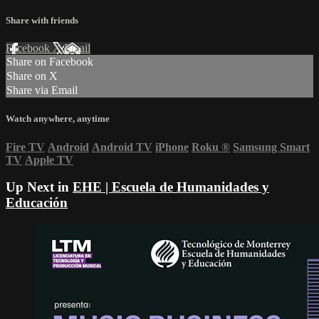
Share with friends
Facebook
X
Email
Share on Facebook
Share on X
Share via Email
Watch anywhere, anytime
Fire TV
Android
Android TV
iPhone
Roku
®
Samsung Smart
TV
Apple TV
Up Next in
EHE | Escuela de Humanidades y
Educación