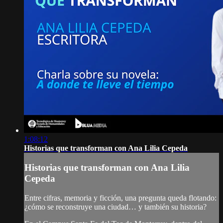
1:08:12
Historias que transforman con Ana Lilia Cepeda
Historias que transforman con Ana Lilia
Cepeda
Entre cifras, memoria y ficción, una pregunta queda flotando:
¿cómo se reconstruye una ciudad… y también su historia?