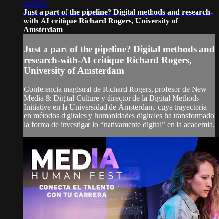
1:40:45
Just a part of the pipeline? Digital methods and research-
with-AI critique Richard Rogers, University of
Amsterdam
Just a part of the pipeline? Digital methods and
research-with-AI critique Richard Rogers,
University of Amsterdam
Conferencia magistral de Richard Rogers, profesor de New
Media & Digital Culture y director de la Digital Methods
Initiative en la Universidad de Ámsterdam, cuya trayectoria
en métodos digitales y humanidades digitales ha transformado
la forma de investigar lo “nativamente digital” en la academia.