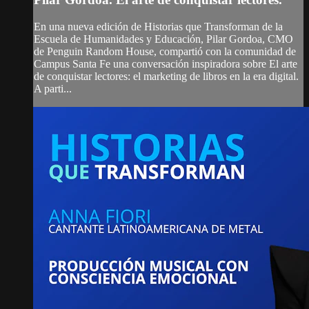
En una nueva edición de Historias que Transforman de la
Escuela de Humanidades y Educación, Pilar Gordoa, CMO
de Penguin Random House, compartió con la comunidad de
Campus Santa Fe una conversación inspiradora sobre El arte
de conquistar lectores: el marketing de libros en la era digital.
A parti...