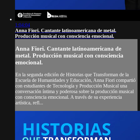
1:04:04
Anna Fiori. Cantante latinoamericana de metal.
Producción musical con consciencia emocional.
Anna Fiori. Cantante latinoamericana de
metal. Producción musical con consciencia
emocional.
En la segunda edición de Historias que Transforman de la
Escuela de Humanidades y Educación, Anna Fiori compartió
con estudiantes de Tecnología y Producción Musical una
conversación íntima y poderosa sobre la producción musical
con consciencia emocional. A través de su experiencia
artística, refl...