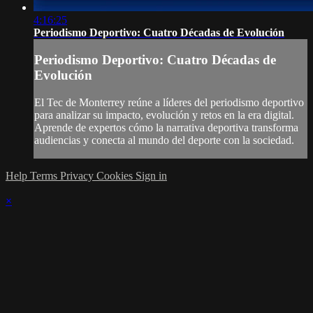
4:16:25
Periodismo Deportivo: Cuatro Décadas de Evolución
Periodismo Deportivo: Cuatro Décadas de
Evolución
El Tec de Monterrey reúne a líderes del periodismo deportivo
para analizar su impacto, evolución y retos en la era digital.
Aprende de expertos cómo la narrativa deportiva transforma
audiencias y conecta al mundo del deporte con la sociedad.
Help
Terms
Privacy
Cookies
Sign in
×