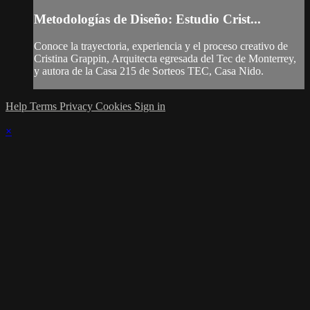
Metodologías de Diseño: Estudio Crist...
Conoce la trayectoria, experiencia y el proceso creativo de
Cristina Grappin, Arquitecta egresada del Tec de Monterrey,
y autora de la Casa 215 de Sorteos TEC, Casa Nido.
Help
Terms
Privacy
Cookies
Sign in
×