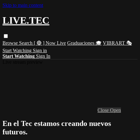
Skip to main content
LIVE.TEC
Browse
Search
[ 🔴 ] Now Live
Graduaciones 🎓
VIBRART 🎭
Start Watching
Sign in
Start Watching
Sign In
Live stream preview
Close
Open
En el Tec estamos creando nuevos
futuros.