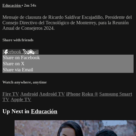
Educación
• 2m 54s
Mensaje de clausura de Ricardo Saldívar Escajadillo, Presidente del
Consejo Directivo del Tecnológico de Monterrey, para la Reunión
Anual de Consejeros 2024.
Share with friends
Facebook
X
Email
Share on Facebook
Share on X
Share via Email
Watch anywhere, anytime
Fire TV
Android
Android TV
iPhone
Roku
®
Samsung Smart
TV
Apple TV
Up Next in
Educación