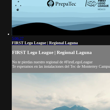
5:06:27
FIRST Lego League | Regional Laguna
FIRST Lego League | Regional Laguna
No te pierdas nuestro regional de #FirstLegoLeague
Te esperamos en las instalaciones del Tec de Monterrey Camp