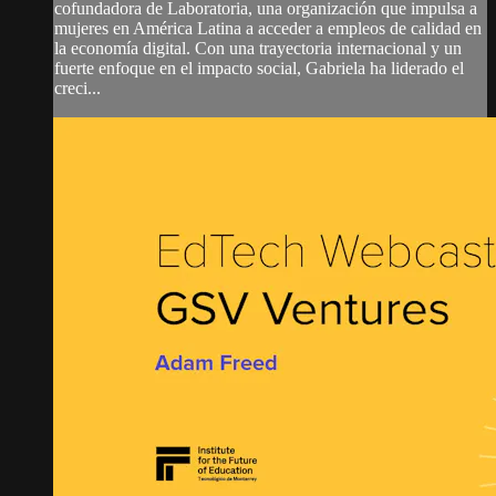
cofundadora de Laboratoria, una organización que impulsa a
mujeres en América Latina a acceder a empleos de calidad en
la economía digital. Con una trayectoria internacional y un
fuerte enfoque en el impacto social, Gabriela ha liderado el
creci...