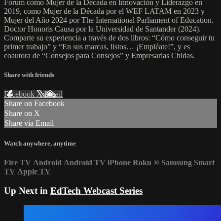
Forum como Mujer de la Década en Innovación y Liderazgo en
2019, como Mujer de la Década por el WEF LATAM en 2023 y
Mujer del Año 2024 por The International Parliament of Education.
Doctor Honoris Causa por la Universidad de Santander (2024).
Comparte su experiencia a través de dos libros: “Cómo conseguir tu
primer trabajo” y “En sus marcas, listos… ¡Empléate!”, y es
coautora de “Consejos para Consejos” y Empresarias Chidas.
Share with friends
Facebook
X
Email
Share on Facebook
Share on X
Share via Email
Watch anywhere, anytime
Fire TV
Android
Android TV
iPhone
Roku
®
Samsung Smart
TV
Apple TV
Up Next in
EdTech Webcast Series