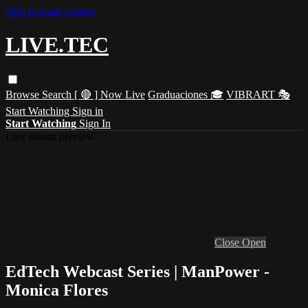
Skip to main content
LIVE.TEC
Browse
Search
[ 🔴 ] Now Live
Graduaciones 🎓
VIBRART 🎭
Start Watching
Sign in
Start Watching
Sign In
Live stream preview
Close
Open
EdTech Webcast Series | ManPower -
Monica Flores