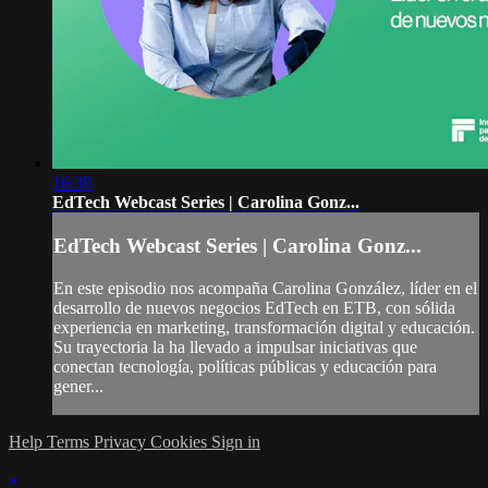
16:39
EdTech Webcast Series | Carolina Gonz...
EdTech Webcast Series | Carolina Gonz...
En este episodio nos acompaña Carolina González, líder en el
desarrollo de nuevos negocios EdTech en ETB, con sólida
experiencia en marketing, transformación digital y educación.
Su trayectoria la ha llevado a impulsar iniciativas que
conectan tecnología, políticas públicas y educación para
gener...
Help
Terms
Privacy
Cookies
Sign in
×