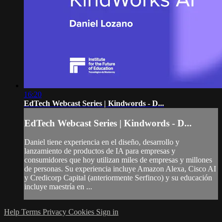
16:20
EdTech Webcast Series | Kindwords - D...
EdTech Webcast Series | Kindwords - D...
Daniel tiene experiencia en el diseño, desarrollo y
lanzamiento de productos de IA para empresas y
consumidores que hoy utilizan miles de empresas y millones
de personas. Su experiencia incluye Amazon Alexa, Cisco AI
y Credicorp Capital (anteriormente Serfinco) y su educación
incluye maestría en ...
Help
Terms
Privacy
Cookies
Sign in