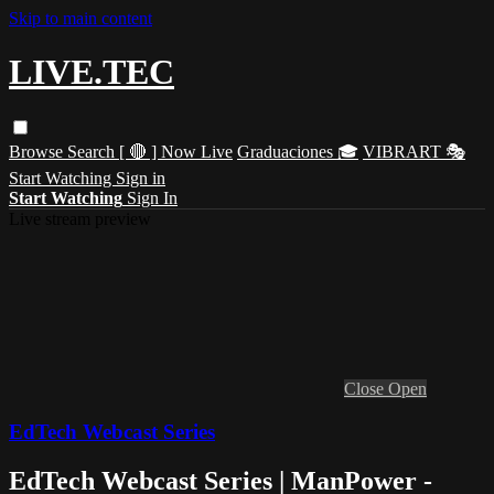
Skip to main content
LIVE.TEC
Browse
Search
[ 🔴 ] Now Live
Graduaciones 🎓
VIBRART 🎭
Start Watching
Sign in
Start Watching
Sign In
Live stream preview
Close
Open
EdTech Webcast Series
EdTech Webcast Series | ManPower -