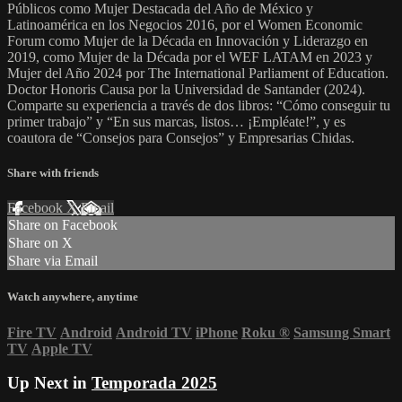
Públicos como Mujer Destacada del Año de México y
Latinoamérica en los Negocios 2016, por el Women Economic
Forum como Mujer de la Década en Innovación y Liderazgo en
2019, como Mujer de la Década por el WEF LATAM en 2023 y
Mujer del Año 2024 por The International Parliament of Education.
Doctor Honoris Causa por la Universidad de Santander (2024).
Comparte su experiencia a través de dos libros: “Cómo conseguir tu
primer trabajo” y “En sus marcas, listos… ¡Empléate!”, y es
coautora de “Consejos para Consejos” y Empresarias Chidas.
Share with friends
Facebook
X
Email
Share on Facebook
Share on X
Share via Email
Watch anywhere, anytime
Fire TV
Android
Android TV
iPhone
Roku
®
Samsung Smart
TV
Apple TV
Up Next in
Temporada 2025