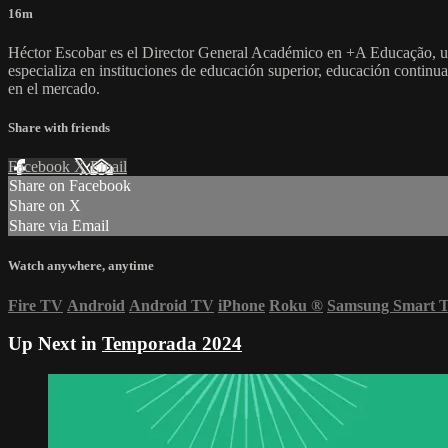
16m
Héctor Escobar es el Director General Académico en +A Educação, un
especializa en instituciones de educación superior, educación continua
en el mercado.
Share with friends
Facebook
X
Email
Share on Facebook
Share on X
Share via Email
Watch anywhere, anytime
Fire TV
Android
Android TV
iPhone
Roku
®
Samsung Smart 
Up Next in
Temporada 2024