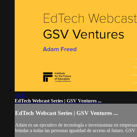
14:32
EdTech Webcast Series | GSV Ventures ...
EdTech Webcast Series | GSV Ventures ...
Adam es un ejecutivo de tecnología e inversionista en empresas
brindar a todas las personas igualdad de acceso al futuro. GSV