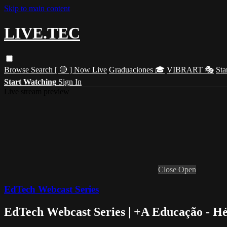
Skip to main content
LIVE.TEC
Browse
Search
[ 🔴 ] Now Live
Graduaciones 🎓
VIBRART 🎭
Sta
Start Watching
Sign In
Live stream preview
Close
Open
EdTech Webcast Series
EdTech Webcast Series | +A Educação - H