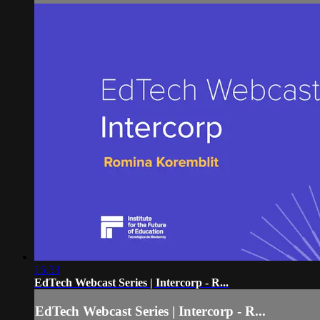
15:53
EdTech Webcast Series | Intercorp - R...
EdTech Webcast Series | Intercorp - R...