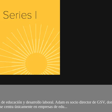
 de educación y desarrollo laboral. Adam es socio director de GSV, do
 se centra únicamente en empresas de edu...