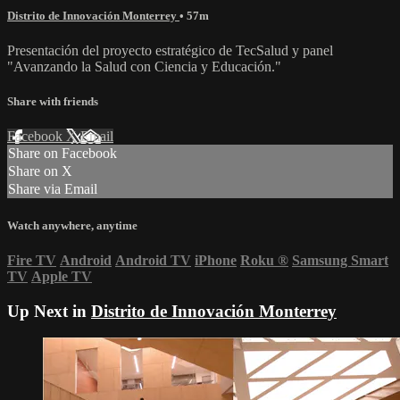
Distrito de Innovación Monterrey
• 57m
Presentación del proyecto estratégico de TecSalud y panel
"Avanzando la Salud con Ciencia y Educación."
Share with friends
Facebook
X
Email
Share on Facebook
Share on X
Share via Email
Watch anywhere, anytime
Fire TV
Android
Android TV
iPhone
Roku
®
Samsung Smart
TV
Apple TV
Up Next in
Distrito de Innovación Monterrey