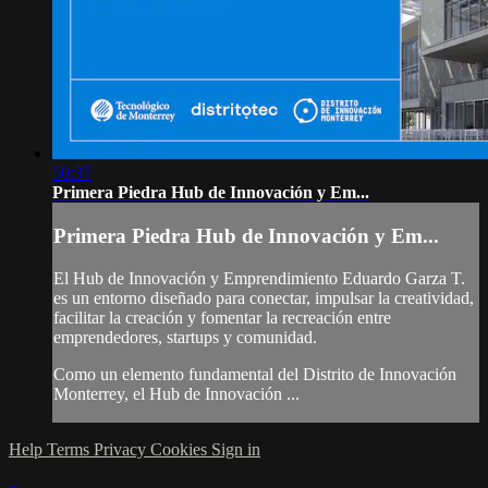
50:37
Primera Piedra Hub de Innovación y Em...
Primera Piedra Hub de Innovación y Em...
El Hub de Innovación y Emprendimiento Eduardo Garza T.
es un entorno diseñado para conectar, impulsar la creatividad,
facilitar la creación y fomentar la recreación entre
emprendedores, startups y comunidad.
Como un elemento fundamental del Distrito de Innovación
Monterrey, el Hub de Innovación ...
Help
Terms
Privacy
Cookies
Sign in