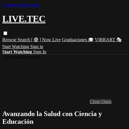
Skip to main content
LIVE.TEC
Browse
Search
[ 🔴 ] Now Live
Graduaciones 🎓
VIBRART 🎭
Start Watching
Sign in
Start Watching
Sign In
Live stream preview
Close
Open
Avanzando la Salud con Ciencia y
Educación