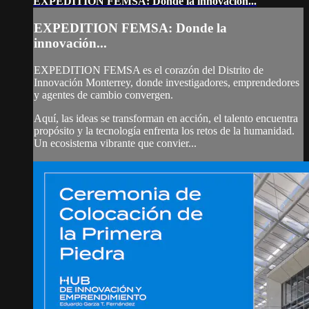
EXPEDITION FEMSA: Donde la innovación...
EXPEDITION FEMSA: Donde la
innovación...
EXPEDITION FEMSA es el corazón del Distrito de
Innovación Monterrey, donde investigadores, emprendedores
y agentes de cambio convergen.
Aquí, las ideas se transforman en acción, el talento encuentra
propósito y la tecnología enfrenta los retos de la humanidad.
Un ecosistema vibrante que convier...