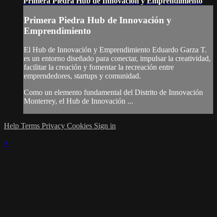
Primera Piedra Hub de Innovación y Emprendimiento
Primera Piedra Hub de Innovación y
Emprendimiento
El Hub de Innovación y Emprendimiento Eduardo Garza T.
es un entorno diseñado para conectar, impulsar la creatividad,
facilitar la creación y fomentar la recreación entre
emprendedores, startups y comunidad.
Como un elemento fundamental del Distrito de Innovación
Monterrey, el Hub de Innovación ...
Help
Terms
Privacy
Cookies
Sign in
×