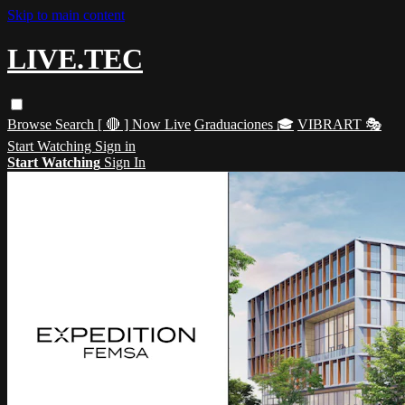
Skip to main content
LIVE.TEC
Browse
Search
[ 🔴 ] Now Live
Graduaciones 🎓
VIBRART 🎭
Start Watching
Sign in
Start Watching
Sign In