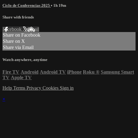
Ciclo de Conferencias 2025
• 1h 19m
Share with friends
Facebook
X
Email
Share on Facebook
Share on X
Share via Email
Watch anywhere, anytime
Fire TV
Android
Android TV
iPhone
Roku
®
Samsung Smart
TV
Apple TV
Help
Terms
Privacy
Cookies
Sign in
×