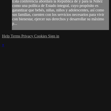
Esta conferencia abordará la República de y para la Niñez
como una política de Estado integral, cuyo propósito es
garantizar que bebés, niñas, niños y adolescentes, así como
sus familias, cuenten con los servicios necesarios para vivir
con bienestar, ejercer sus derechos y desarrollar su máximo
p...
Help
Terms
Privacy
Cookies
Sign in
×