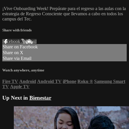
¡Vive Onboarding Week! Prepárate para el regreso a las aulas con la
estrategia de Regreso Consciente que llevamos a cabo en todos los
campus del Tec.
Share with friends
Facebook
X
Email
Share on Facebook
Share on X
Share via Email
Watch anywhere, anytime
Fire TV
Android
Android TV
iPhone
Roku
®
Samsung Smart
TV
Apple TV
Up Next in
Bienestar