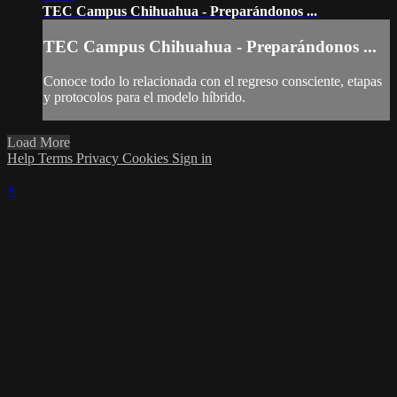
TEC Campus Chihuahua - Preparándonos ...
TEC Campus Chihuahua - Preparándonos ...
Conoce todo lo relacionada con el regreso consciente, etapas
y protocolos para el modelo híbrido.
Load More
Help
Terms
Privacy
Cookies
Sign in
×