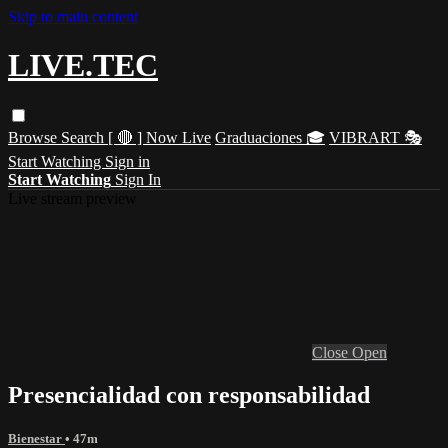
Skip to main content
LIVE.TEC
Browse
Search
[ 🔴 ] Now Live
Graduaciones 🎓
VIBRART 🎭
Start Watching
Sign in
Start Watching
Sign In
Live stream preview
Close
Open
Presencialidad con responsabilidad
Bienestar
• 47m