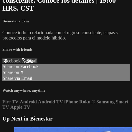
consciente. Conoce los detalles | 19:00
HRS. CST
Bienestar
• 57m
Conoce todo lo relacionada con el regreso consciente, etapas y
protocolos para el modelo híbrido.
Share with friends
Facebook
X
Email
Share on Facebook
Share on X
Share via Email
Watch anywhere, anytime
Fire TV
Android
Android TV
iPhone
Roku
®
Samsung Smart
TV
Apple TV
Up Next in
Bienestar