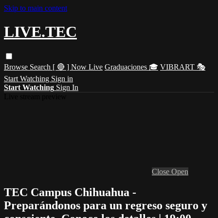
Skip to main content
LIVE.TEC
Browse
Search
[ 🔴 ] Now Live
Graduaciones 🎓
VIBRART 🎭
Start Watching
Sign in
Start Watching
Sign In
Live stream preview
Close
Open
TEC Campus Chihuahua -
Preparándonos para un regreso seguro y