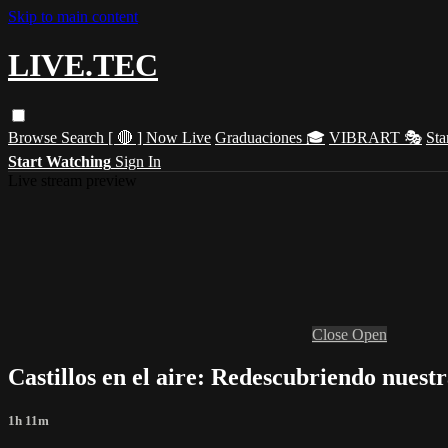
Skip to main content
LIVE.TEC
Browse
Search
[ 🔴 ] Now Live
Graduaciones 🎓
VIBRART 🎭
Sta
Start Watching
Sign In
Live stream preview
Close
Open
Castillos en el aire: Redescubriendo nuestr
1h 11m