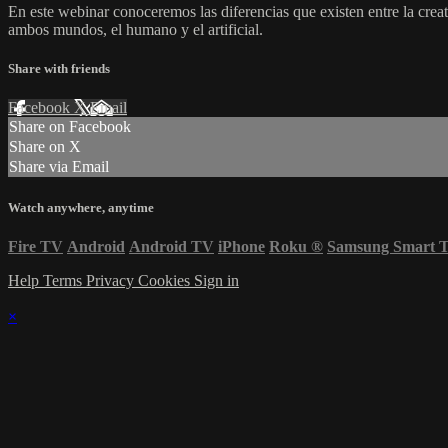
En este webinar conoceremos las diferencias que existen entre la crea
ambos mundos, el humano y el artificial.
Share with friends
Facebook
X
Email
Share on Facebook
Share on X
Share via Email
Watch anywhere, anytime
Fire TV
Android
Android TV
iPhone
Roku
®
Samsung Smart 
Help
Terms
Privacy
Cookies
Sign in
×