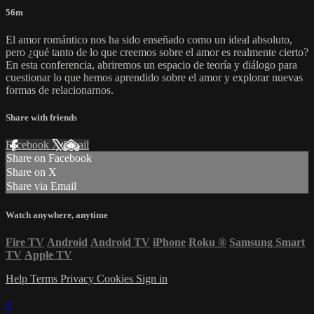
56m
El amor romántico nos ha sido enseñado como un ideal absoluto,
pero ¿qué tanto de lo que creemos sobre el amor es realmente cierto?
En esta conferencia, abriremos un espacio de teoría y diálogo para
cuestionar lo que hemos aprendido sobre el amor y explorar nuevas
formas de relacionarnos.
Share with friends
Facebook
X
Email
Share on Facebook
Share on X
Share via Email
Watch anywhere, anytime
Fire TV
Android
Android TV
iPhone
Roku
®
Samsung Smart
TV
Apple TV
Help
Terms
Privacy
Cookies
Sign in
×