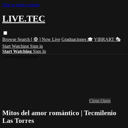
Skip to main content
LIVE.TEC
Browse
Search
[ 🔴 ] Now Live
Graduaciones 🎓
VIBRART 🎭
Start Watching
Sign in
Start Watching
Sign In
Live stream preview
Close
Open
Mitos del amor romántico | Tecmilenio
Las Torres