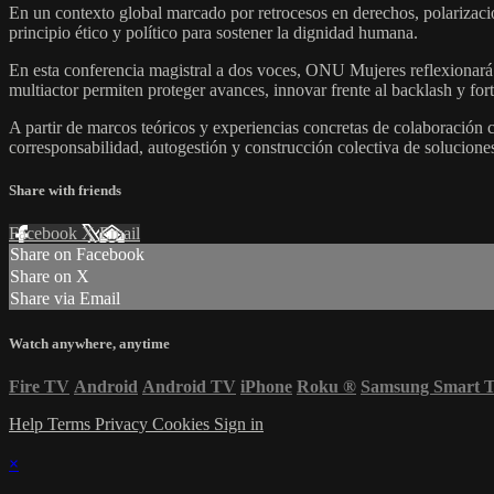
En un contexto global marcado por retrocesos en derechos, polarizaci
principio ético y político para sostener la dignidad humana.
En esta conferencia magistral a dos voces, ONU Mujeres reflexionará s
multiactor permiten proteger avances, innovar frente al backlash y for
A partir de marcos teóricos y experiencias concretas de colaboración 
corresponsabilidad, autogestión y construcción colectiva de soluciones 
Share with friends
Facebook
X
Email
Share on Facebook
Share on X
Share via Email
Watch anywhere, anytime
Fire TV
Android
Android TV
iPhone
Roku
®
Samsung Smart 
Help
Terms
Privacy
Cookies
Sign in
×