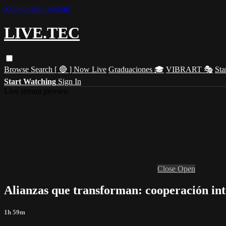
Skip to main content
LIVE.TEC
Browse
Search
[ 🔴 ] Now Live
Graduaciones 🎓
VIBRART 🎭
Sta
Start Watching
Sign In
Live stream preview
Close
Open
Alianzas que transforman: cooperación int
1h 59m