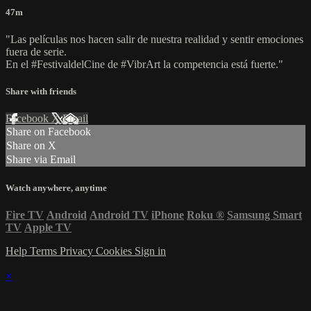
47m
"Las películas nos hacen salir de nuestra realidad y sentir emociones
fuera de serie.
En el #FestivaldelCine de #VibrArt la competencia está fuerte."
Share with friends
Facebook
X
Email
Share on Facebook
Share on X
Share via Email
Watch anywhere, anytime
Fire TV
Android
Android TV
iPhone
Roku
®
Samsung Smart
TV
Apple TV
Help
Terms
Privacy
Cookies
Sign in
×