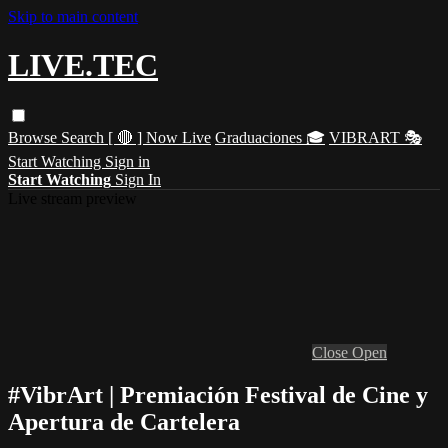
Skip to main content
LIVE.TEC
Browse
Search
[ 🔴 ] Now Live
Graduaciones 🎓
VIBRART 🎭
Start Watching
Sign in
Start Watching
Sign In
Live stream preview
Close
Open
#VibrArt | Premiación Festival de Cine y
Apertura de Cartelera