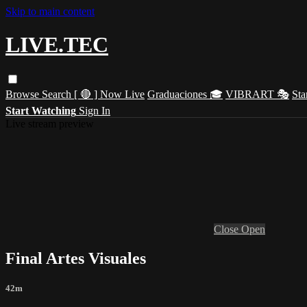
Skip to main content
LIVE.TEC
Browse
Search
[ 🔴 ] Now Live
Graduaciones 🎓
VIBRART 🎭
Sta
Start Watching
Sign In
Live stream preview
Close
Open
Final Artes Visuales
42m