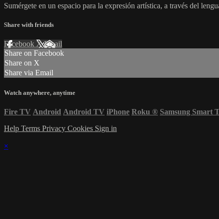
Sumérgete en un espacio para la expresión artística, a través del lengua
Share with friends
Facebook
X
Email
Share on Facebook
Share on X
Share via Email
Watch anywhere, anytime
Fire TV
Android
Android TV
iPhone
Roku
®
Samsung Smart 
Help
Terms
Privacy
Cookies
Sign in
×