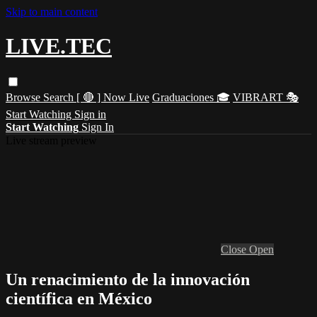
Skip to main content
LIVE.TEC
Browse
Search
[ 🔴 ] Now Live
Graduaciones 🎓
VIBRART 🎭
Start Watching
Sign in
Start Watching
Sign In
Live stream preview
Close
Open
Un renacimiento de la innovación
científica en México