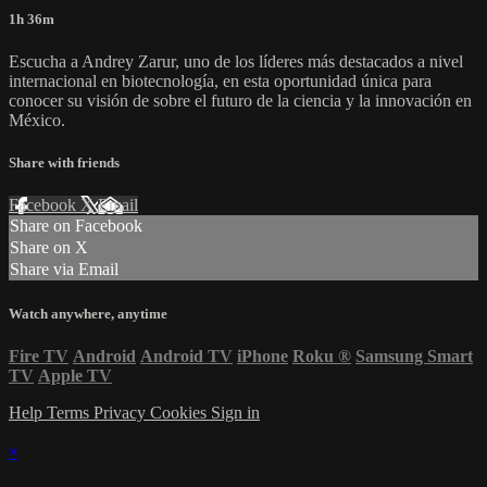
1h 36m
Escucha a Andrey Zarur, uno de los líderes más destacados a nivel
internacional en biotecnología, en esta oportunidad única para
conocer su visión de sobre el futuro de la ciencia y la innovación en
México.
Share with friends
Facebook
X
Email
Share on Facebook
Share on X
Share via Email
Watch anywhere, anytime
Fire TV
Android
Android TV
iPhone
Roku
®
Samsung Smart
TV
Apple TV
Help
Terms
Privacy
Cookies
Sign in
×