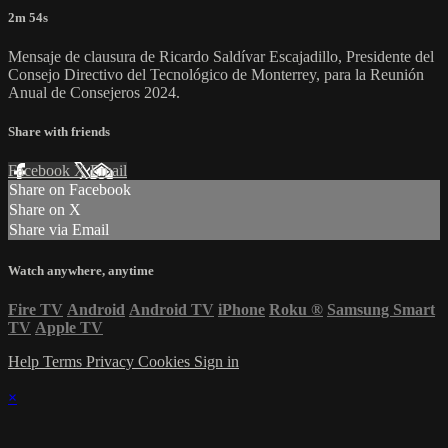
2m 54s
Mensaje de clausura de Ricardo Saldívar Escajadillo, Presidente del
Consejo Directivo del Tecnológico de Monterrey, para la Reunión
Anual de Consejeros 2024.
Share with friends
Facebook
X
Email
Share on Facebook
Share on X
Share via Email
Watch anywhere, anytime
Fire TV
Android
Android TV
iPhone
Roku
®
Samsung Smart
TV
Apple TV
Help
Terms
Privacy
Cookies
Sign in
×