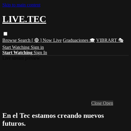
Skip to main content
LIVE.TEC
Browse
Search
[ 🔴 ] Now Live
Graduaciones 🎓
VIBRART 🎭
Start Watching
Sign in
Start Watching
Sign In
Live stream preview
Close
Open
En el Tec estamos creando nuevos
futuros.