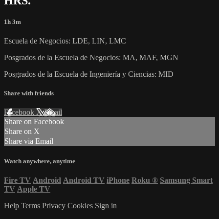
HRS.
1h 3m
Escuela de Negocios: LDE, LIN, LMC
Posgrados de la Escuela de Negocios: MA, MAF, MGN
Posgrados de la Escuela de Ingeniería y Ciencias: MID
Share with friends
Facebook
X
Email
Share on Facebook
Share on X
Share via Email
Watch anywhere, anytime
Fire TV
Android
Android TV
iPhone
Roku
®
Samsung Smart
TV
Apple TV
Help
Terms
Privacy
Cookies
Sign in