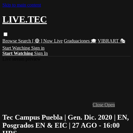
Skip to main content
LIVE.TEC
Browse
Search
[ 🔴 ] Now Live
Graduaciones 🎓
VIBRART 🎭
Start Watching
Sign in
Start Watching
Sign In
Live stream preview
Close
Open
Tec Campus Puebla | Gen. Dic. 2020 | EN,
Posgrados EN & EIC | 27 AGO - 16:00