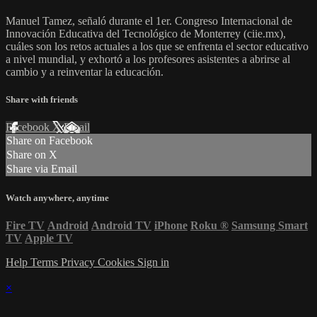
Manuel Tamez, señaló durante el 1er. Congreso Internacional de
Innovación Educativa del Tecnológico de Monterrey (ciie.mx),
cuáles son los retos actuales a los que se enfrenta el sector educativo
a nivel mundial, y exhortó a los profesores asistentes a abrirse al
cambio y a reinventar la educación.
Share with friends
Facebook
X
Email
Share on Facebook
Share on X
Share via Email
Watch anywhere, anytime
Fire TV
Android
Android TV
iPhone
Roku
®
Samsung Smart
TV
Apple TV
Help
Terms
Privacy
Cookies
Sign in
×