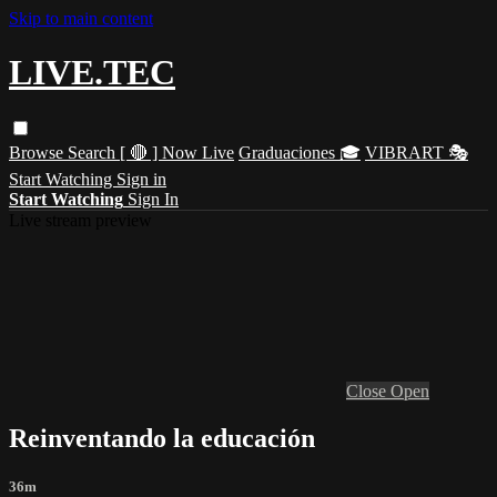
Skip to main content
LIVE.TEC
Browse
Search
[ 🔴 ] Now Live
Graduaciones 🎓
VIBRART 🎭
Start Watching
Sign in
Start Watching
Sign In
Live stream preview
Close
Open
Reinventando la educación
36m