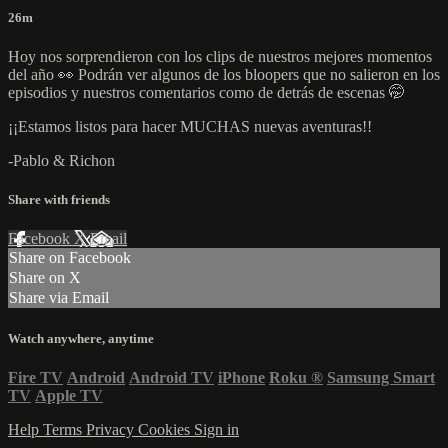
26m
Hoy nos sorprendieron con los clips de nuestros mejores momentos
del año 👀 Podrán ver algunos de los bloopers que no salieron en los
episodios y nuestros comentarios como de detrás de escenas 🤭
¡¡Estamos listos para hacer MUCHAS nuevas aventuras!!
-Pablo & Richon
Share with friends
Facebook
X
Email
Share on Facebook
Share on X
Share via Email
Watch anywhere, anytime
Fire TV
Android
Android TV
iPhone
Roku
®
Samsung Smart
TV
Apple TV
Help
Terms
Privacy
Cookies
Sign in