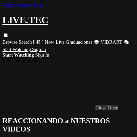
Skip to main content
LIVE.TEC
Browse
Search
[ 🔴 ] Now Live
Graduaciones 🎓
VIBRART 🎭
Start Watching
Sign in
Start Watching
Sign In
Live stream preview
Close
Open
REACCIONANDO a NUESTROS
VIDEOS