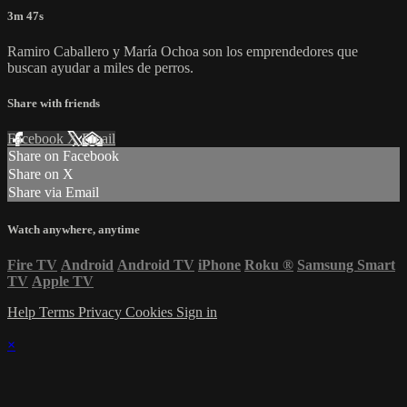
3m 47s
Ramiro Caballero y María Ochoa son los emprendedores que
buscan ayudar a miles de perros.
Share with friends
Facebook
X
Email
Share on Facebook
Share on X
Share via Email
Watch anywhere, anytime
Fire TV
Android
Android TV
iPhone
Roku
®
Samsung Smart
TV
Apple TV
Help
Terms
Privacy
Cookies
Sign in
×