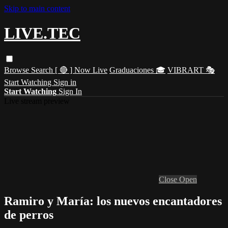
Skip to main content
LIVE.TEC
Browse
Search
[ 🔴 ] Now Live
Graduaciones 🎓
VIBRART 🎭
Start Watching
Sign in
Start Watching
Sign In
Live stream preview
Close
Open
Ramiro y María: los nuevos encantadores
de perros