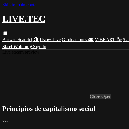
Skip to main content
LIVE.TEC
Browse
Search
[ 🔴 ] Now Live
Graduaciones 🎓
VIBRART 🎭
Sta
Start Watching
Sign In
Live stream preview
Close
Open
Principios de capitalismo social
55m