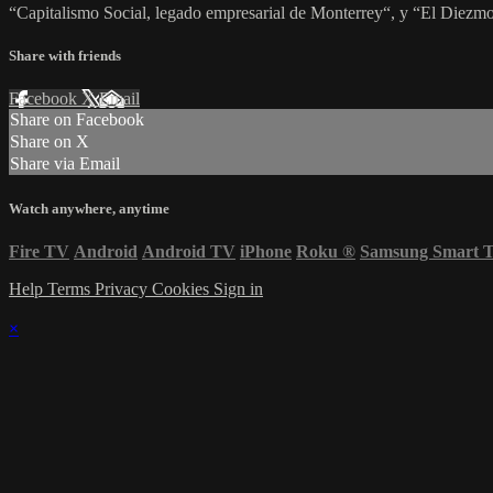
“Capitalismo Social, legado empresarial de Monterrey“, y “El Diezmo
Share with friends
Facebook
X
Email
Share on Facebook
Share on X
Share via Email
Watch anywhere, anytime
Fire TV
Android
Android TV
iPhone
Roku
®
Samsung Smart 
Help
Terms
Privacy
Cookies
Sign in
×