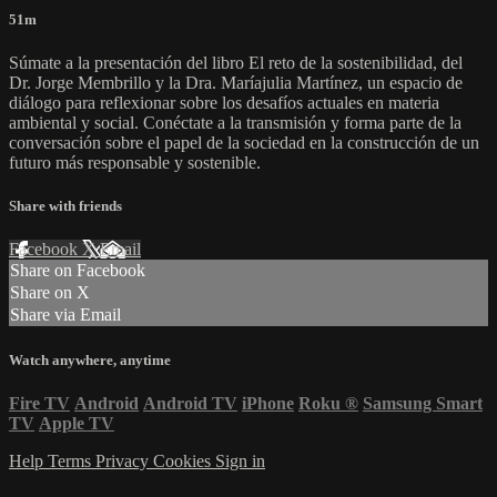
51m
Súmate a la presentación del libro El reto de la sostenibilidad, del
Dr. Jorge Membrillo y la Dra. Maríajulia Martínez, un espacio de
diálogo para reflexionar sobre los desafíos actuales en materia
ambiental y social. Conéctate a la transmisión y forma parte de la
conversación sobre el papel de la sociedad en la construcción de un
futuro más responsable y sostenible.
Share with friends
Facebook
X
Email
Share on Facebook
Share on X
Share via Email
Watch anywhere, anytime
Fire TV
Android
Android TV
iPhone
Roku
®
Samsung Smart
TV
Apple TV
Help
Terms
Privacy
Cookies
Sign in