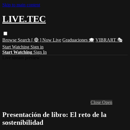
Skip to main content
LIVE.TEC
Browse
Search
[ 🔴 ] Now Live
Graduaciones 🎓
VIBRART 🎭
Start Watching
Sign in
Start Watching
Sign In
Live stream preview
Close
Open
Presentación de libro: El reto de la
sostenibilidad