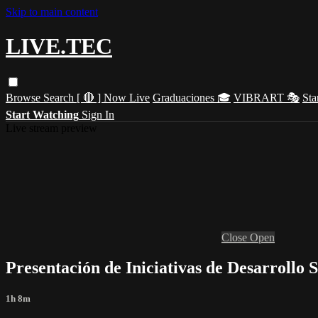
Skip to main content
LIVE.TEC
Browse
Search
[ 🔴 ] Now Live
Graduaciones 🎓
VIBRART 🎭
Sta
Start Watching
Sign In
Live stream preview
Close
Open
Presentación de Iniciativas de Desarrollo S
1h 8m