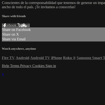
Conscientes de la corresponsabilidad que tenemos de generar un impac
ancho de todo el país. ¡Te invitamos a conocerlas!
Share with friends
Facebook
X
Email
Share on Facebook
Share on X
Share via Email
Watch anywhere, anytime
Fire TV
Android
Android TV
iPhone
Roku
®
Samsung Smart 
Help
Terms
Privacy
Cookies
Sign in
×