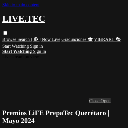
Skip to main content
LIVE.TEC
Browse
Search
[ 🔴 ] Now Live
Graduaciones 🎓
VIBRART 🎭
Start Watching
Sign in
Start Watching
Sign In
Live stream preview
Close
Open
Premios LiFE PrepaTec Querétaro |
Mayo 2024