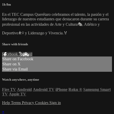
1h 8m
En el TEC Campus Querétaro celebramos el talento, la pasión y el
liderazgo de nuestros estudiantes que destacaron durante su carrera
profesional en las actividades de Arte y Cultura🎭, Atlético y
Deportivo⛹️‍♀️ y Liderazgo y Vivencia.🏅
Share with friends
Facebook
X
Email
Share on Facebook
Share on X
Share via Email
Watch anywhere, anytime
Fire TV
Android
Android TV
iPhone
Roku
®
Samsung Smart
TV
Apple TV
Help
Terms
Privacy
Cookies
Sign in
×