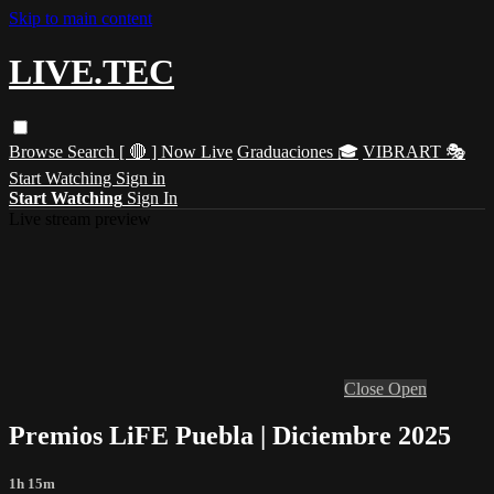
Skip to main content
LIVE.TEC
Browse
Search
[ 🔴 ] Now Live
Graduaciones 🎓
VIBRART 🎭
Start Watching
Sign in
Start Watching
Sign In
Live stream preview
Close
Open
Premios LiFE Puebla | Diciembre 2025
1h 15m