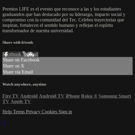
Premios LIFE es el evento que reconoce a las y los estudiantes
graduandos que han destacado por su liderazgo, impacto social y
compromiso con la comunidad del Tec. Celebra trayectorias que
inspiran, fortalecen el sentido humano y reflejan el espíritu
transformador de nuestra universidad.
Share with friends
Facebook
X
Email
Share on Facebook
Share on X
Share via Email
Watch anywhere, anytime
Fire TV
Android
Android TV
iPhone
Roku
®
Samsung Smart
TV
Apple TV
Help
Terms
Privacy
Cookies
Sign in
×