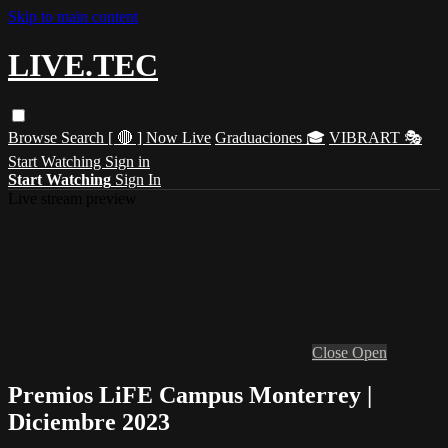
Skip to main content
LIVE.TEC
Browse
Search
[ 🔴 ] Now Live
Graduaciones 🎓
VIBRART 🎭
Start Watching
Sign in
Start Watching
Sign In
Live stream preview
Close
Open
Premios LiFE Campus Monterrey |
Diciembre 2023