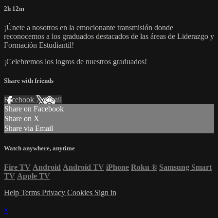
2h 12m
¡Únete a nosotros en la emocionante transmisión donde
reconocemos a los graduados destacados de las áreas de Liderazgo y
Formación Estudiantil!
¡Celebremos los logros de nuestros graduados!
Share with friends
Facebook
X
Email
Share on Facebook
Share on X
Share via Email
Watch anywhere, anytime
Fire TV
Android
Android TV
iPhone
Roku
®
Samsung Smart
TV
Apple TV
Help
Terms
Privacy
Cookies
Sign in
×