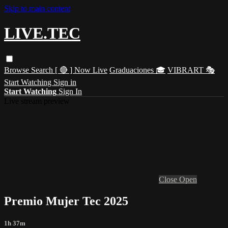
Skip to main content
LIVE.TEC
Browse
Search
[ 🔴 ] Now Live
Graduaciones 🎓
VIBRART 🎭
Start Watching
Sign in
Start Watching
Sign In
Live stream preview
Close
Open
Premio Mujer Tec 2025
1h 37m