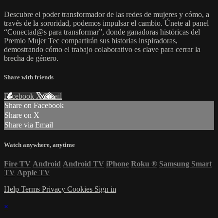
Descubre el poder transformador de las redes de mujeres y cómo, a
través de la sororidad, podemos impulsar el cambio. Únete al panel
“Conectad@s para transformar”, donde ganadoras históricas del
Premio Mujer Tec compartirán sus historias inspiradoras,
demostrando cómo el trabajo colaborativo es clave para cerrar la
brecha de género.
Share with friends
Facebook
X
Email
Share on Facebook
Share on X
Share via Email
Watch anywhere, anytime
Fire TV
Android
Android TV
iPhone
Roku
®
Samsung Smart
TV
Apple TV
Help
Terms
Privacy
Cookies
Sign in
×