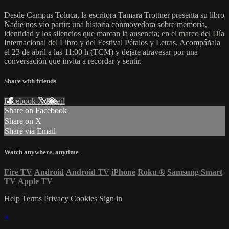
Desde Campus Toluca, la escritora Tamara Trottner presenta su libro
Nadie nos vio partir: una historia conmovedora sobre memoria,
identidad y los silencios que marcan la ausencia; en el marco del Día
Internacional del Libro y del Festival Pétalos y Letras. Acompáñala
el 23 de abril a las 11:00 h (TCM) y déjate atravesar por una
conversación que invita a recordar y sentir.
Share with friends
Facebook
X
Email
Share on Facebook
Share on X
Share via Email
Watch anywhere, anytime
Fire TV
Android
Android TV
iPhone
Roku
®
Samsung Smart
TV
Apple TV
Help
Terms
Privacy
Cookies
Sign in
×