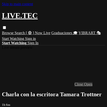
Skip to main content
LIVE.TEC
Browse
Search
[ 🔴 ] Now Live
Graduaciones 🎓
VIBRART 🎭
Start Watching
Sign in
Start Watching
Sign In
Live stream preview
Close
Open
Charla con la escritora Tamara Trottner
1h 6m