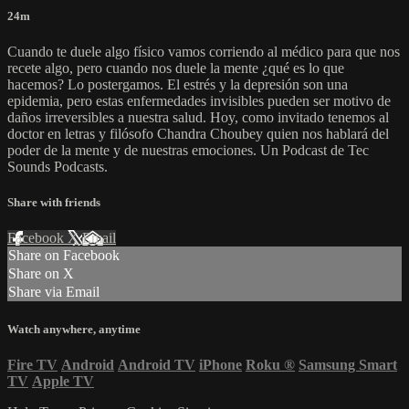
24m
Cuando te duele algo físico vamos corriendo al médico para que nos
recete algo, pero cuando nos duele la mente ¿qué es lo que
hacemos? Lo postergamos. El estrés y la depresión son una
epidemia, pero estas enfermedades invisibles pueden ser motivo de
daños irreversibles a nuestra salud. Hoy, como invitado tenemos al
doctor en letras y filósofo Chandra Choubey quien nos hablará del
poder de la mente y de nuestras emociones. Un Podcast de Tec
Sounds Podcasts.
Share with friends
Facebook
X
Email
Share on Facebook
Share on X
Share via Email
Watch anywhere, anytime
Fire TV
Android
Android TV
iPhone
Roku
®
Samsung Smart
TV
Apple TV