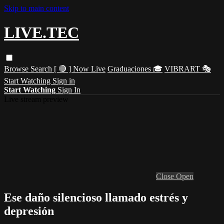
Skip to main content
LIVE.TEC
Browse
Search
[ 🔴 ] Now Live
Graduaciones 🎓
VIBRART 🎭
Start Watching
Sign in
Start Watching
Sign In
Live stream preview
Close
Open
Ese daño silencioso llamado estrés y
depresión