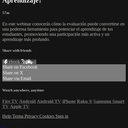
Aprendizaje?
57m
En este webinar conocerás cómo la evaluación puede convertirse en
una poderosa herramienta para potenciar el aprendizaje de tus
estudiantes, promoviendo una participación más activa y un
aprendizaje más profundo.
Share with friends
Facebook
X
Email
Share on Facebook
Share on X
Share via Email
Watch anywhere, anytime
Fire TV
Android
Android TV
iPhone
Roku
®
Samsung Smart
TV
Apple TV
Help
Terms
Privacy
Cookies
Sign in
×