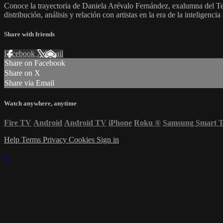
Conoce la trayectoria de Daniela Arévalo Fernández, exalumna del T
distribución, análisis y relación con artistas en la era de la inteligencia a
Share with friends
Facebook
X
Email
Share on Facebook
Share on X
Share via Email
Watch anywhere, anytime
Fire TV
Android
Android TV
iPhone
Roku
®
Samsung Smart 
Help
Terms
Privacy
Cookies
Sign in
×