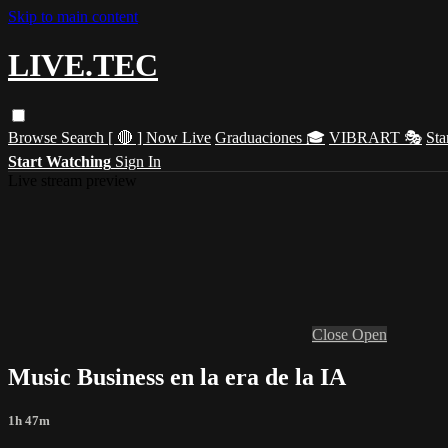
Skip to main content
LIVE.TEC
Browse
Search
[ 🔴 ] Now Live
Graduaciones 🎓
VIBRART 🎭
Sta
Start Watching
Sign In
Live stream preview
Close
Open
Music Business en la era de la IA
1h 47m