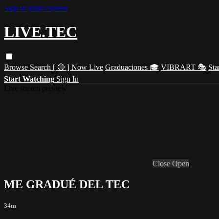
Skip to main content
LIVE.TEC
Browse
Search
[ 🔴 ] Now Live
Graduaciones 🎓
VIBRART 🎭
Sta
Start Watching
Sign In
Live stream preview
Close
Open
ME GRADUÉ DEL TEC
34m