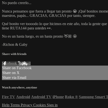
No puedo creerlo...
Nunca pensamos que fuera a llegar tan pronto 😭 ¡Qué bonitos momento
maestros, papás... GRACIAS, GRACIAS por tanto, siempre.
Qué bonito ver toooodo lo que hicimos en este año, toda la gente qu
tiene RUTA144 para ustedes 👀.
No es un hasta luego, es un hasta pronto 👋🏼 🤩
-Richon & Gaby
Share with friends
Facebook
X
Email
Share on Facebook
Share on X
Share via Email
Watch anywhere, anytime
Fire TV
Android
Android TV
iPhone
Roku
®
Samsung Smart 
Help
Terms
Privacy
Cookies
Sign in