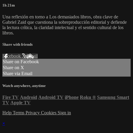
1h 21m
Una reflexión en torno a Los demasiados libros, obra clave de
Gabriel Zaid que cuestiona la sobreproducción editorial y defiende
la lectura crítica, la claridad intelectual y el sentido cultural de los
libros.
Share with friends
Facebook
X
Email
Share on Facebook
Share on X
Share via Email
Watch anywhere, anytime
Fire TV
Android
Android TV
iPhone
Roku
®
Samsung Smart
TV
Apple TV
Help
Terms
Privacy
Cookies
Sign in
×