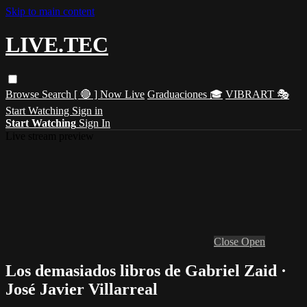
Skip to main content
LIVE.TEC
Browse
Search
[ 🔴 ] Now Live
Graduaciones 🎓
VIBRART 🎭
Start Watching
Sign in
Start Watching
Sign In
Live stream preview
Close
Open
Los demasiados libros de Gabriel Zaid ·
José Javier Villarreal