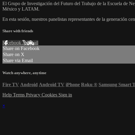
El Grupo de Investigación del Futuro del Trabajo de la Escuela de Ne
México y LATAM.
En esta sesión, nuestros panelistas representantes de la generación cen
Share with friends
Facebook
X
Email
Share on Facebook
Share on X
Share via Email
Watch anywhere, anytime
Fire TV
Android
Android TV
iPhone
Roku
®
Samsung Smart 
Help
Terms
Privacy
Cookies
Sign in
×