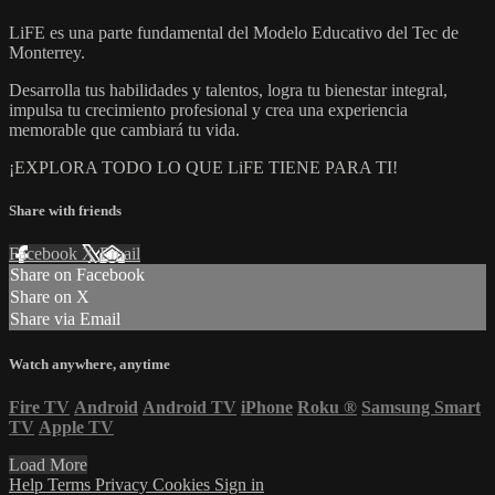
LiFE es una parte fundamental del Modelo Educativo del Tec de
Monterrey.
Desarrolla tus habilidades y talentos, logra tu bienestar integral,
impulsa tu crecimiento profesional y crea una experiencia
memorable que cambiará tu vida.
¡EXPLORA TODO LO QUE LiFE TIENE PARA TI!
Share with friends
Facebook
X
Email
Share on Facebook
Share on X
Share via Email
Watch anywhere, anytime
Fire TV
Android
Android TV
iPhone
Roku
®
Samsung Smart
TV
Apple TV
Load More
Help
Terms
Privacy
Cookies
Sign in