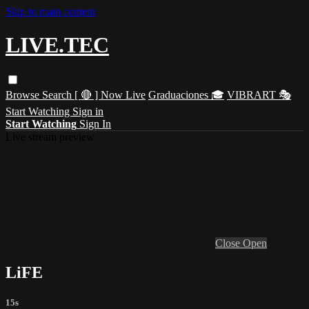
Skip to main content
LIVE.TEC
Browse
Search
[ 🔴 ] Now Live
Graduaciones 🎓
VIBRART 🎭
Start Watching
Sign in
Start Watching
Sign In
Live stream preview
Close
Open
LiFE
15s